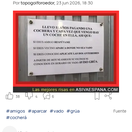
Por
topogolforoedor,
23 jun 2026, 18:30
38
4
6
#amigos
#aparcar
#vado
#grúa
Fuente
#cocherá