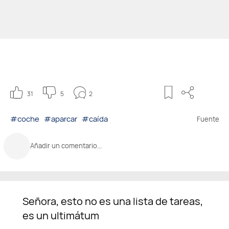
31
5
2
#coche
#aparcar
#caída
Fuente
Añadir un comentario...