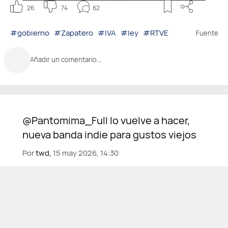
26
74
62
#gobierno
#Zapatero
#IVA
#ley
#RTVE
Fuente
Añadir un comentario...
Por
twd,
15 may 2026, 14:30