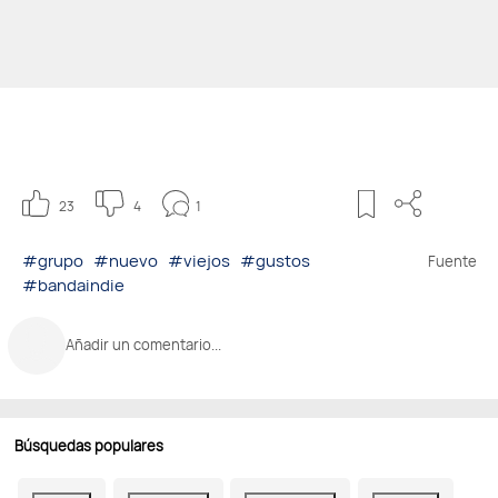
23
4
1
#grupo
#nuevo
#viejos
#gustos
Fuente
#bandaindie
Añadir un comentario...
Búsquedas populares