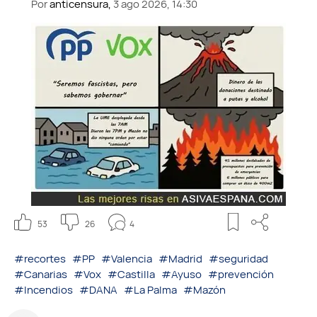
Por
anticensura,
3 ago 2026, 14:30
53
26
4
#recortes
#PP
#Valencia
#Madrid
#seguridad
#Canarias
#Vox
#Castilla
#Ayuso
#prevención
#Incendios
#DANA
#La Palma
#Mazón