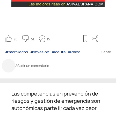
20
51
15
#marruecos
#invasion
#ceuta
#dana
Fuente
Añadir un comentario...