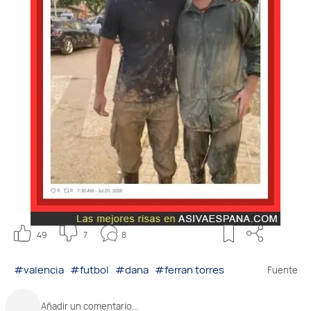
49
7
8
#valencia
#futbol
#dana
#ferran torres
Fuente
Añadir un comentario...