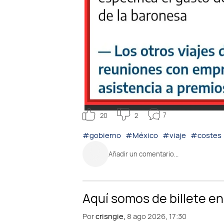
7
20
2
#gobierno
#México
#viaje
#costes
Añadir un comentario...
Por
crisngie,
8 ago 2026, 17:30