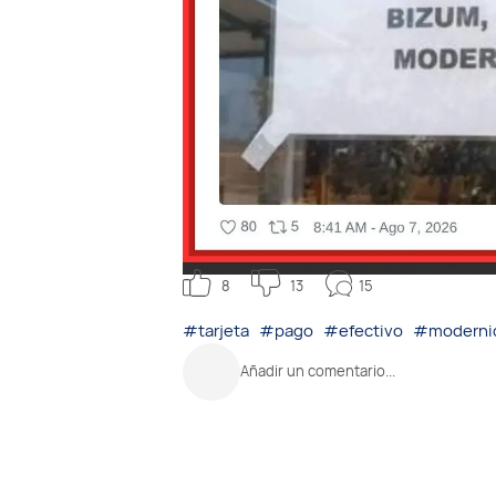
15
8
13
#tarjeta
#pago
#efectivo
#moderni
Añadir un comentario...