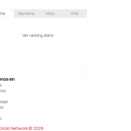
Día
Semana
Mes
Año
Ver ranking diario
enos en
a
nos
cidad
es
o
ndo Network © 2026