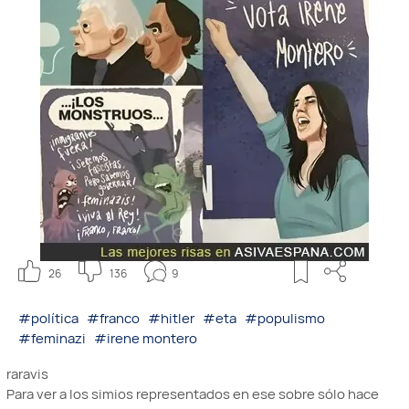
26
136
9
#política
#franco
#hitler
#eta
#populismo
#feminazi
#irene montero
raravis
Para ver a los simios representados en ese sobre sólo hace