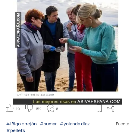
19
152
8
#iñigo errejón
#sumar
#yolanda díaz
Fuente
#pellets