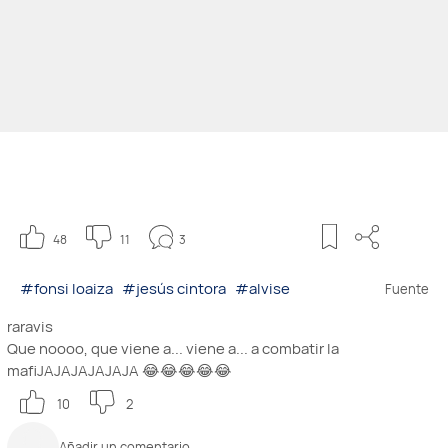
48
11
3
#fonsi loaiza
#jesús cintora
#alvise
Fuente
raravis
Que noooo, que viene a... viene a... a combatir la
mafiJAJAJAJAJAJA 😂😂😂😂😂
10
2
Añadir un comentario...