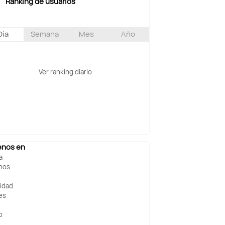
Ranking de usuarios
Día
Semana
Mes
Año
Ver ranking diario
enos en
a
nos
cidad
es
o