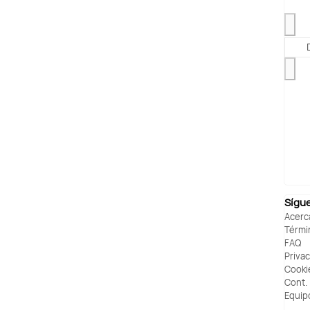
Sígu
Acerc
Térmi
FAQ
Priva
Cooki
Cont.
Equip