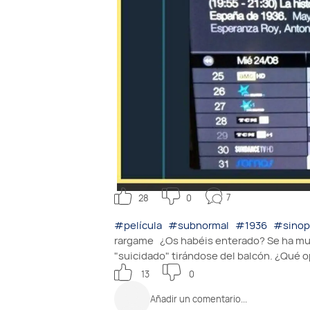
7
28
0
#película
#subnormal
#1936
#sinop
rargame
¿Os habéis enterado? Se ha mue
"suicidado" tirándose del balcón. ¿Qué o
13
0
Añadir un comentario...