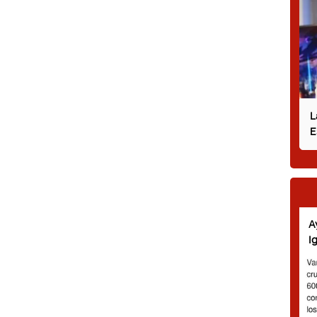
L
E
A
I