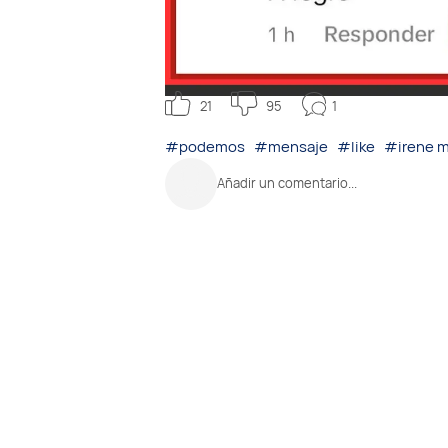
1
21
95
#podemos
#mensaje
#like
#irene 
Añadir un comentario...