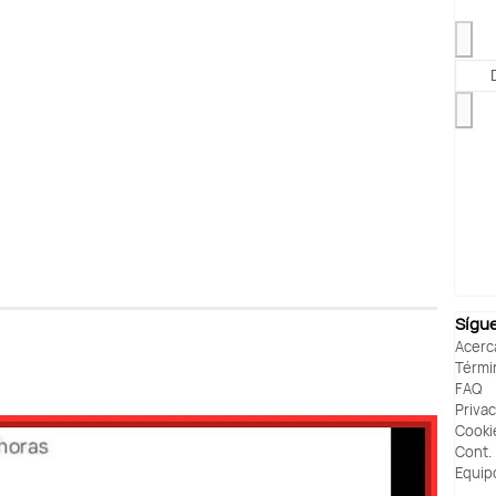
Sígu
Acerc
Térmi
FAQ
Priva
Cooki
Cont.
Equip