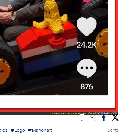
los
#Lego
#MarioKart
Fuente