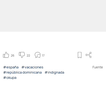
26
22
17
#españa
#vacaciones
Fuente
#república dominicana
#indignada
#okupa