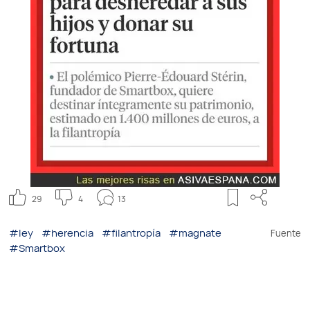
29
4
13
#ley
#herencia
#filantropía
#magnate
Fuente
#Smartbox