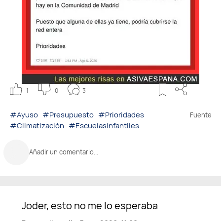
1
0
3
#Ayuso
#Presupuesto
#Prioridades
Fuente
#Climatización
#EscuelasInfantiles
Añadir un comentario...