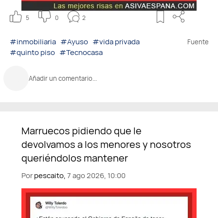
5
0
2
#inmobiliaria
#Ayuso
#vida privada
Fuente
#quinto piso
#Tecnocasa
Añadir un comentario...
Por
pescaito,
7 ago 2026, 10:00