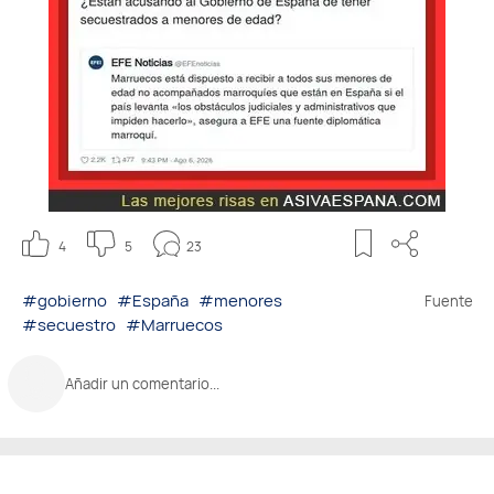
4
5
23
#gobierno
#España
#menores
Fuente
#secuestro
#Marruecos
Añadir un comentario...