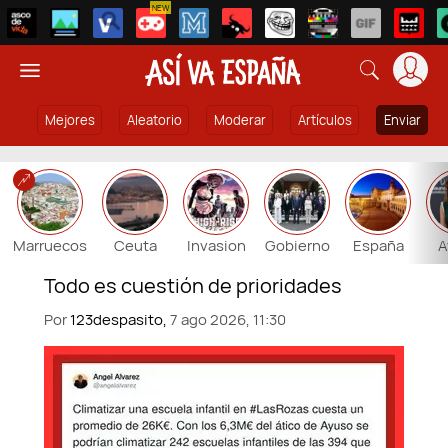
NEW
Mejores
Aleatorio
Moderar
Artículos
Enviar
Marruecos
Ceuta
Invasion
Gobierno
España
A
Por
123despasito,
7 ago 2026, 11:30