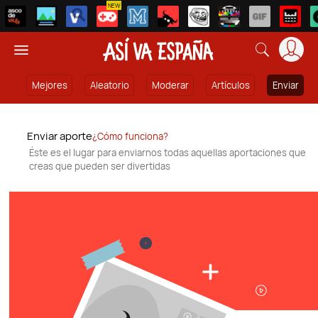
NEW
Mejores
Aleatorio
Moderar
Artículos
Enviar
Enviar aporte
¿Cómo funciona?
Éste es el lugar para enviarnos todas aquellas aportaciones que
creas que pueden ser divertidas