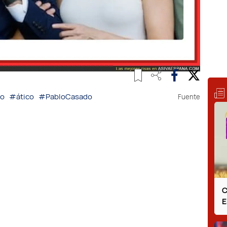
do
#ático
#PabloCasado
Fuente
C
E