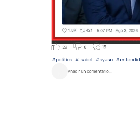
15
29
8
#política
#Isabel
#ayuso
#entendi
Añadir un comentario...