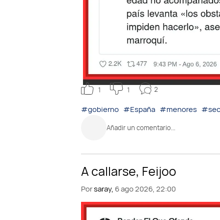
2
1
1
#gobierno
#España
#menores
#sec
Añadir un comentario...
Por
saray,
6 ago 2026, 22:00