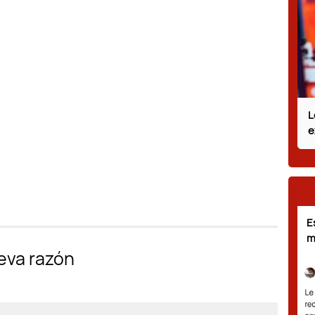
L
e
E
m