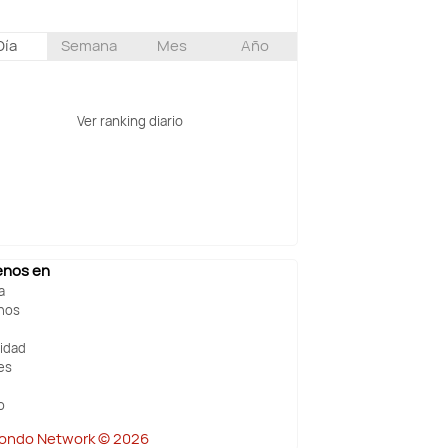
Día
Semana
Mes
Año
Ver ranking diario
enos en
a
nos
cidad
es
o
ndo Network © 2026