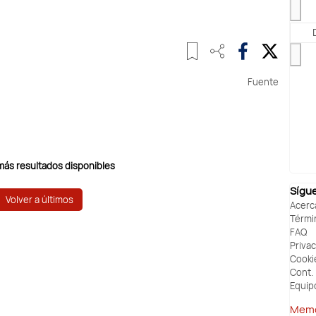
Fuente
más resultados disponibles
Sígu
Volver a últimos
Acerc
Térmi
FAQ
Priva
Cooki
Cont.
Equip
Memo