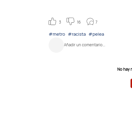
7
3
16
#metro
#racista
#pelea
Añadir un comentario...
No hay 